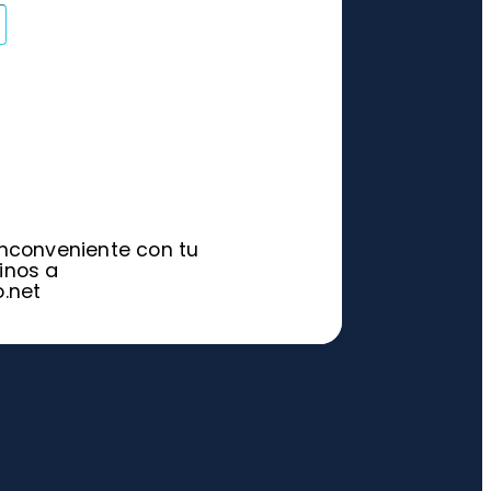
inconveniente con tu
inos a
o.net