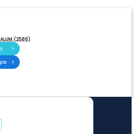
-ALUM (2586)
a
gos