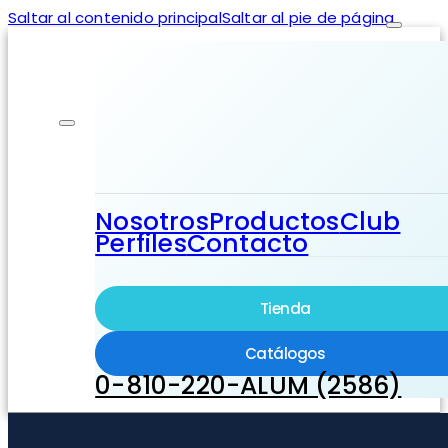
Saltar al contenido principal
Saltar al pie de página
Nosotros
Productos
Club
Perfiles
Contacto
Tienda
Catálogos
0-810-220-ALUM (2586)