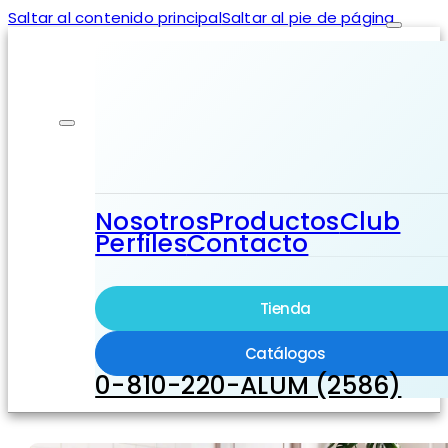
Saltar al contenido principal
Saltar al pie de página
Nosotros
Productos
Club
Perfiles
Contacto
Tienda
Catálogos
0-810-220-ALUM (2586)