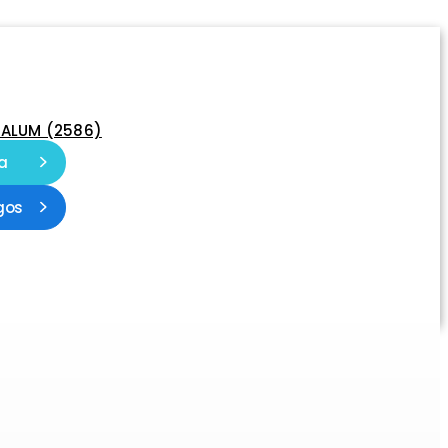
-ALUM (2586)
a
gos