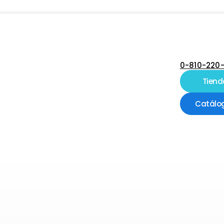
0-810-220
Tiend
Catálo