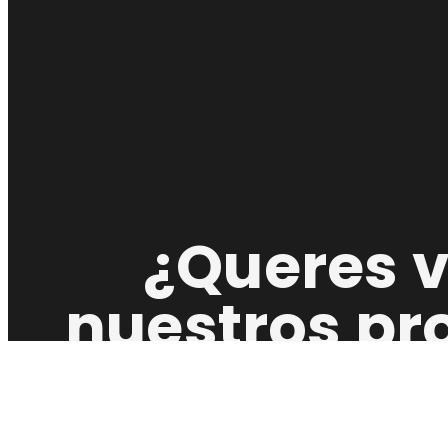
¿Queres 
nuestros pr
Convertite en
Distribuidor O