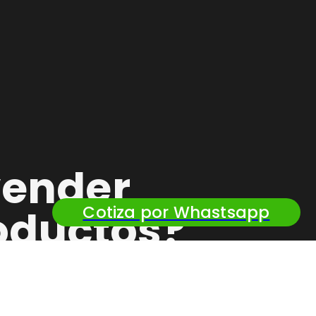
vender
Cotiza por Whastsapp
oductos?
ficial
de Perfiles