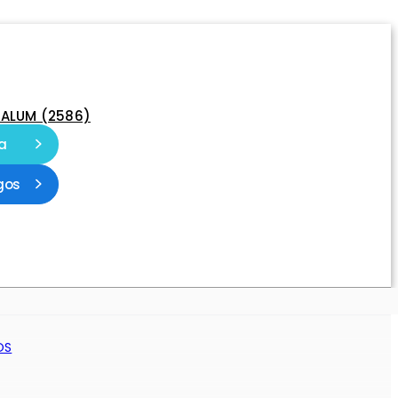
-ALUM (2586)
a
gos
OS