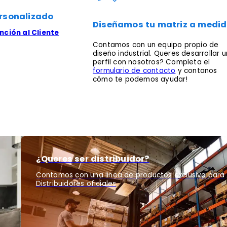
rsonalizado
Diseñamos tu matriz a medi
ción al Cliente
Contamos con un equipo propio de
diseño industrial. Queres desarrollar u
perfil con nosotros? Completa el
formulario de contacto
y contanos
cómo te podemos ayudar!
¿Queres ser distribuidor?
Contamos con una linea de productos exclusiva para
Distribuidores oficiales