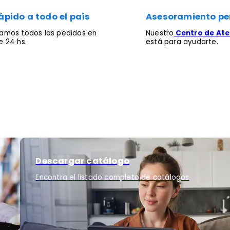
ápido a todo el país
Asesoramiento pe
mos todos los pedidos en
Nuestro
Centro de Aten
 24 hs.
está para ayudarte.
Descargar catálogo
Encontra el listado completo de catálogos