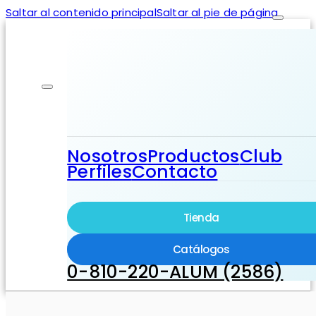
Saltar al contenido principal
Saltar al pie de página
Nosotros
Productos
Club
Perfiles
Contacto
Tienda
Catálogos
0-810-220-ALUM (2586)