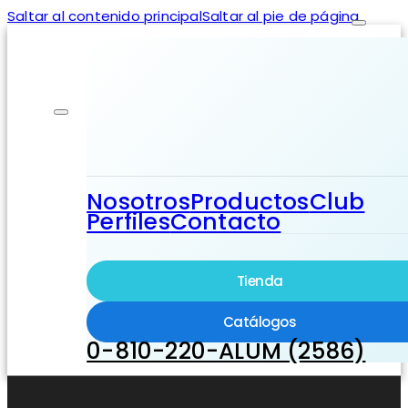
Saltar al contenido principal
Saltar al pie de página
Nosotros
Productos
Club
Perfiles
Contacto
Tienda
Catálogos
0-810-220-ALUM (2586)