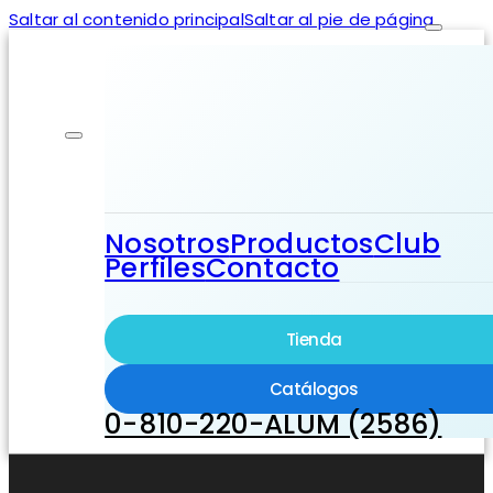
Saltar al contenido principal
Saltar al pie de página
Nosotros
Productos
Club
Perfiles
Contacto
Tienda
Catálogos
0-810-220-ALUM (2586)