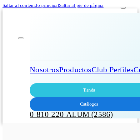
Saltar al contenido principal
Saltar al pie de página
Nosotros
Productos
Club Perfiles
C
Tienda
Catálogos
0-810-220-ALUM (2586)