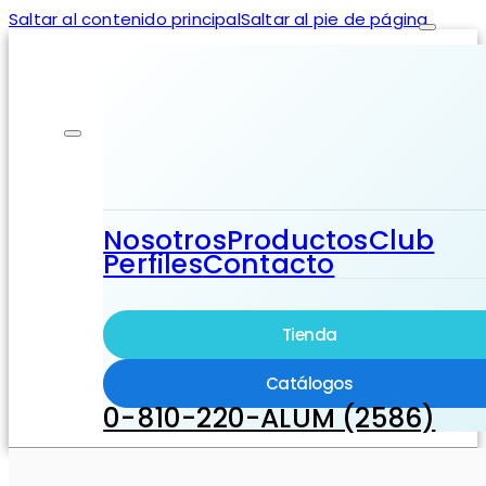
Saltar al contenido principal
Saltar al pie de página
Nosotros
Productos
Club
Perfiles
Contacto
Tienda
Catálogos
0-810-220-ALUM (2586)