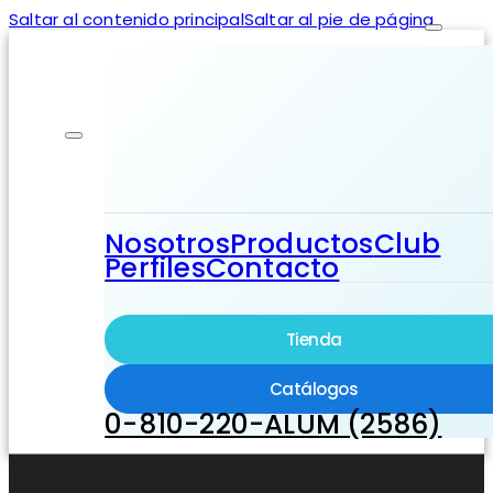
Saltar al contenido principal
Saltar al pie de página
Nosotros
Productos
Club
Perfiles
Contacto
Tienda
Catálogos
0-810-220-ALUM (2586)