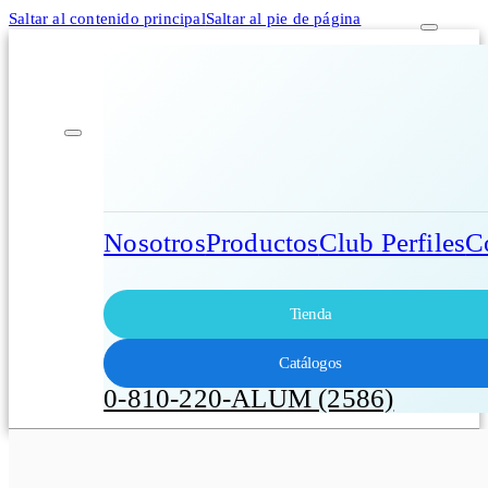
Saltar al contenido principal
Saltar al pie de página
Nosotros
Productos
Club Perfiles
C
Tienda
Catálogos
0-810-220-ALUM (2586)