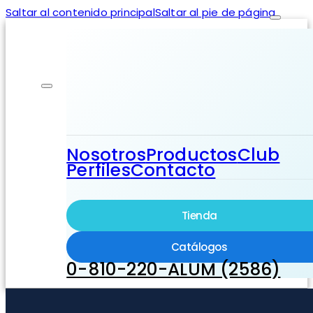
Saltar al contenido principal
Saltar al pie de página
Nosotros
Productos
Club
Perfiles
Contacto
Tienda
Catálogos
0-810-220-ALUM (2586)