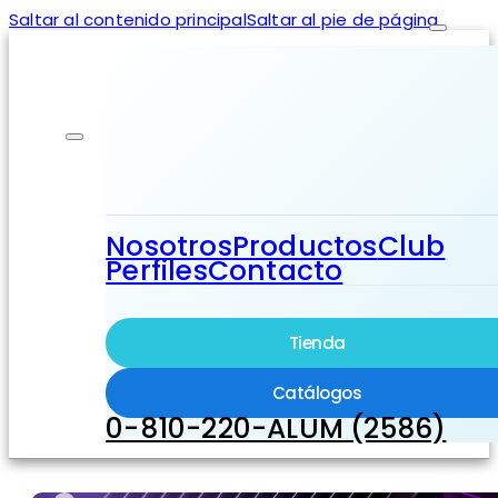
Saltar al contenido principal
Saltar al pie de página
Nosotros
Productos
Club
Perfiles
Contacto
Tienda
Catálogos
0-810-220-ALUM (2586)