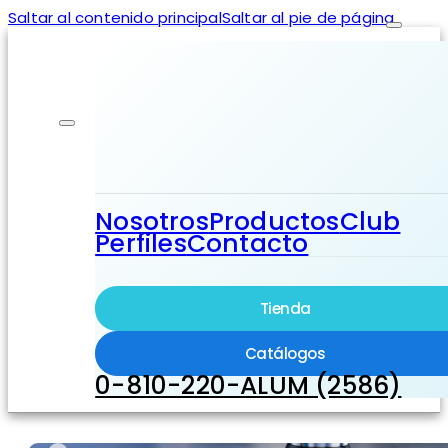
Saltar al contenido principal
Saltar al pie de página
Nosotros
Productos
Club
Perfiles
Contacto
Tienda
Catálogos
0-810-220-ALUM (2586)