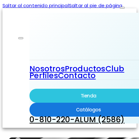
Saltar al contenido principal
Saltar al pie de página
Nosotros
Productos
Club
Perfiles
Contacto
Tienda
Catálogos
0-810-220-ALUM (2586)