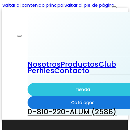
Saltar al contenido principal
Saltar al pie de página
Nosotros
Productos
Club
Perfiles
Contacto
Tienda
Catálogos
0-810-220-ALUM (2586)