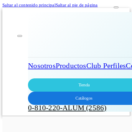
Saltar al contenido principal
Saltar al pie de página
Nosotros
Productos
Club Perfiles
C
Tienda
Catálogos
0-810-220-ALUM (2586)