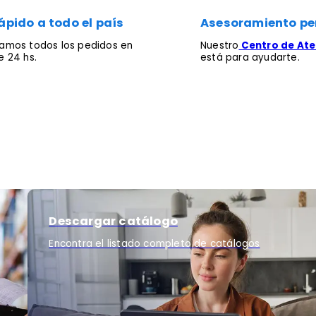
ápido a todo el país
Asesoramiento pe
mos todos los pedidos en
Nuestro
Centro de Aten
 24 hs.
está para ayudarte.
Descargar catálogo
Encontra el listado completo de catálogos