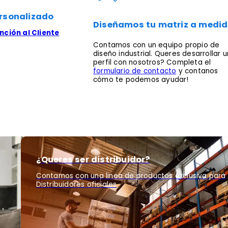
rsonalizado
Diseñamos tu matriz a medi
ción al Cliente
Contamos con un equipo propio de
diseño industrial. Queres desarrollar u
perfil con nosotros? Completa el
formulario de contacto
y contanos
cómo te podemos ayudar!
¿Queres ser distribuidor?
Contamos con una linea de productos exclusiva para
Distribuidores oficiales