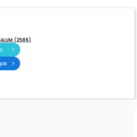
-ALUM (2586)
a
gos