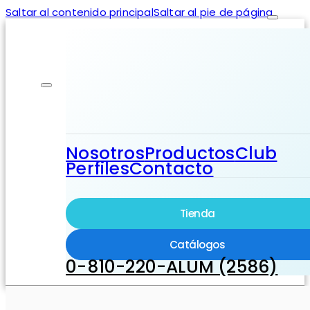
Saltar al contenido principal
Saltar al pie de página
Nosotros
Productos
Club
Perfiles
Contacto
Tienda
Catálogos
0-810-220-ALUM (2586)