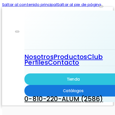
Saltar al contenido principal
Saltar al pie de página
Nosotros
Productos
Club
Perfiles
Contacto
Tienda
Catálogos
0-810-220-ALUM (2586)