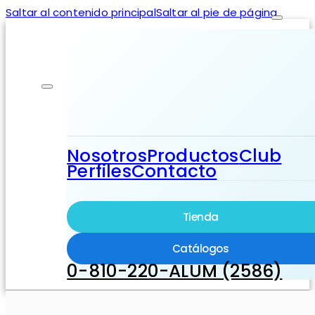
Saltar al contenido principal
Saltar al pie de página
Nosotros
Productos
Club
Perfiles
Contacto
Tienda
Catálogos
0-810-220-ALUM (2586)