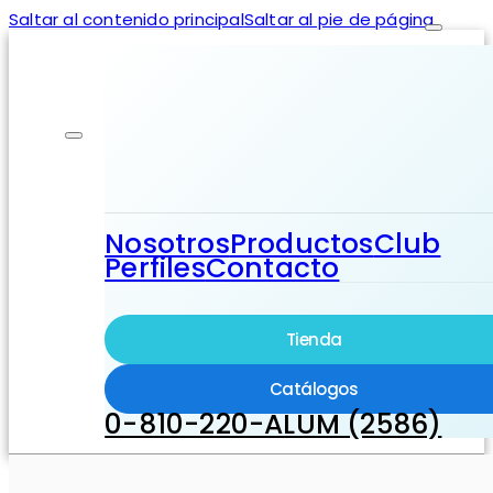
Saltar al contenido principal
Saltar al pie de página
Nosotros
Productos
Club
Perfiles
Contacto
Tienda
Catálogos
0-810-220-ALUM (2586)