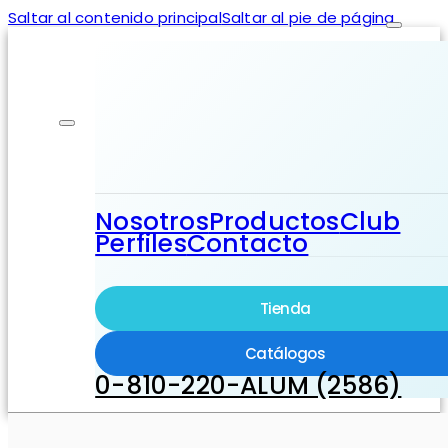
Saltar al contenido principal
Saltar al pie de página
Nosotros
Productos
Club
Perfiles
Contacto
Tienda
Catálogos
0-810-220-ALUM (2586)