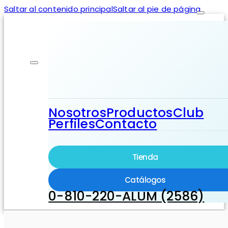
Saltar al contenido principal
Saltar al pie de página
Nosotros
Productos
Club
Perfiles
Contacto
Tienda
Catálogos
0-810-220-ALUM (2586)