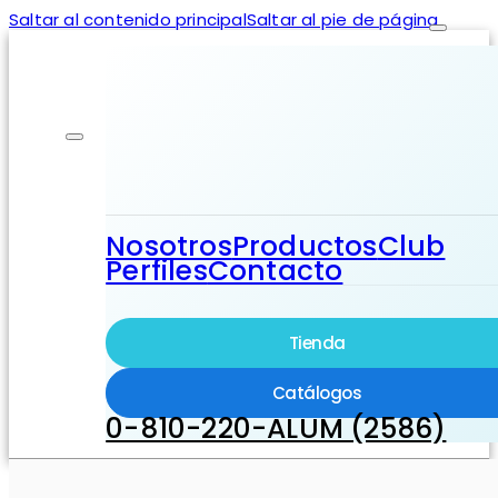
Saltar al contenido principal
Saltar al pie de página
Nosotros
Productos
Club
Perfiles
Contacto
Tienda
Catálogos
0-810-220-ALUM (2586)