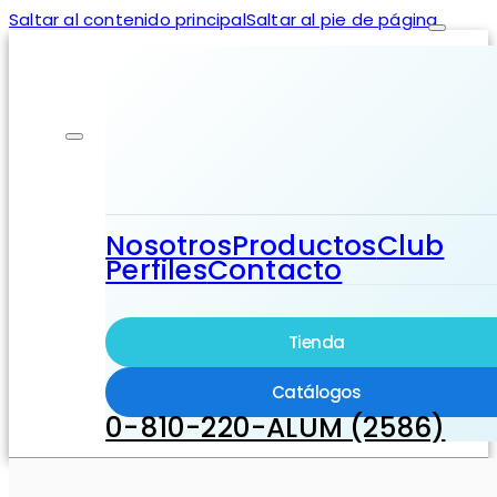
Saltar al contenido principal
Saltar al pie de página
Nosotros
Productos
Club
Perfiles
Contacto
Tienda
Catálogos
0-810-220-ALUM (2586)