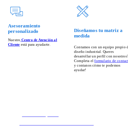
Asesoramiento
Diseñamos tu matriz a
personalizado
medida
Nuestro
Centro de Atención al
Cliente
está para ayudarte.
Contamos con un equipo propio 
diseño industrial. Queres
desarrollar un perfil con nosotros
Completa el
formulario de contac
y contanos cómo te podemos
ayudar!
¿Dónde comprar?
Encontrá al Distribuidor oficial más cercano