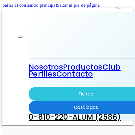
Saltar al contenido principal
Saltar al pie de página
Nosotros
Productos
Club
Perfiles
Contacto
Tienda
Catálogos
0-810-220-ALUM (2586)