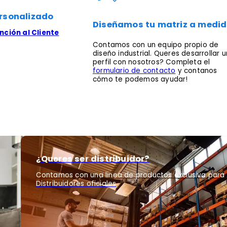
rsonalizado
Diseñamos tu matriz a medi
ción al Cliente
Contamos con un equipo propio de
diseño industrial. Queres desarrollar u
perfil con nosotros? Completa el
formulario de contacto
y contanos
cómo te podemos ayudar!
¿Queres ser distribuidor?
Contamos con una linea de productos exclusiva para
Distribuidores oficiales