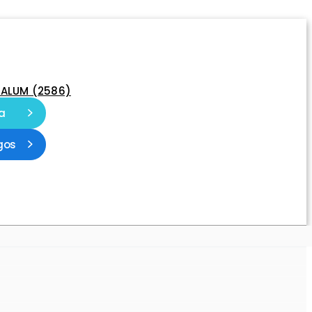
-ALUM (2586)
a
gos