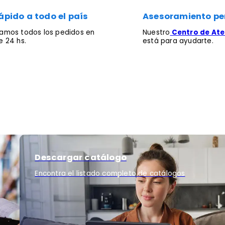
ápido a todo el país
Asesoramiento pe
mos todos los pedidos en
Nuestro
Centro de Aten
 24 hs.
está para ayudarte.
Descargar catálogo
Encontra el listado completo de catálogos