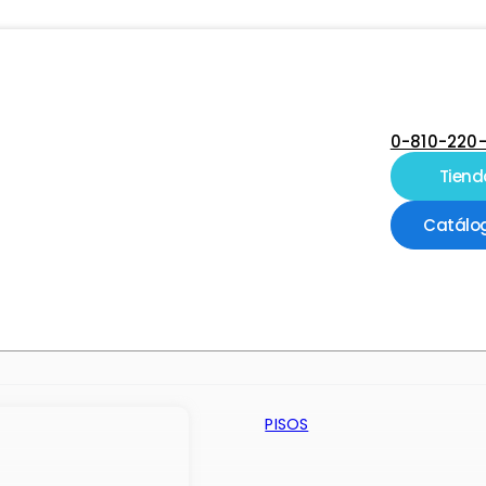
0-810-220
Tiend
Catálo
PISOS