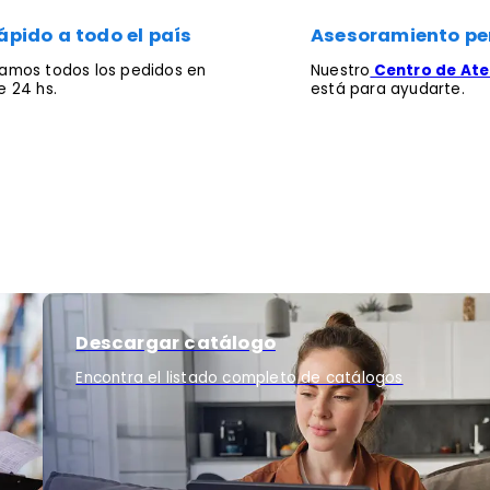
ápido a todo el país
Asesoramiento pe
mos todos los pedidos en
Nuestro
Centro de Aten
 24 hs.
está para ayudarte.
Descargar catálogo
Encontra el listado completo de catálogos