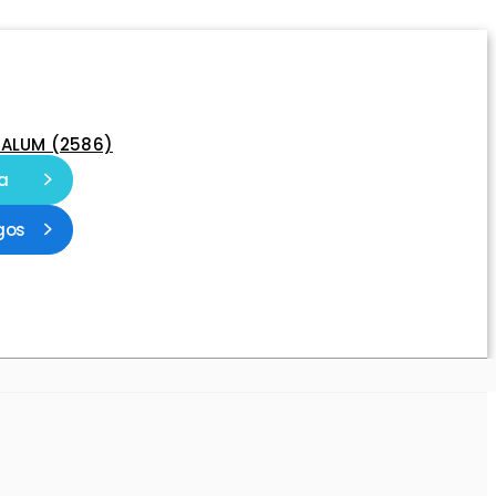
-ALUM (2586)
a
gos