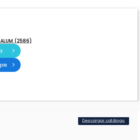
-ALUM (2586)
a
gos
Descargar catálogo