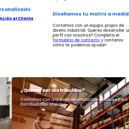
rsonalizado
Diseñamos tu matriz a medi
ción al Cliente
Contamos con un equipo propio de
diseño industrial. Queres desarrollar u
perfil con nosotros? Completa el
formulario de contacto
y contanos
cómo te podemos ayudar!
¿Queres ser distribuidor?
Contamos con una linea de productos exclusiva para
Distribuidores oficiales