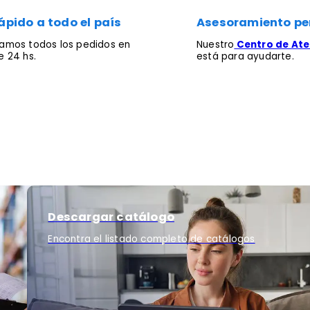
ápido a todo el país
Asesoramiento pe
mos todos los pedidos en
Nuestro
Centro de Aten
 24 hs.
está para ayudarte.
Descargar catálogo
Encontra el listado completo de catálogos