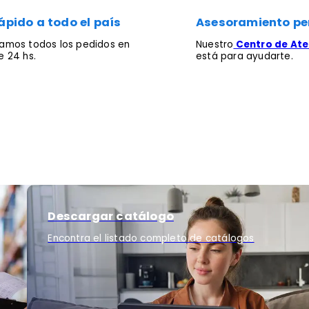
ápido a todo el país
Asesoramiento pe
mos todos los pedidos en
Nuestro
Centro de Aten
 24 hs.
está para ayudarte.
Descargar catálogo
Encontra el listado completo de catálogos