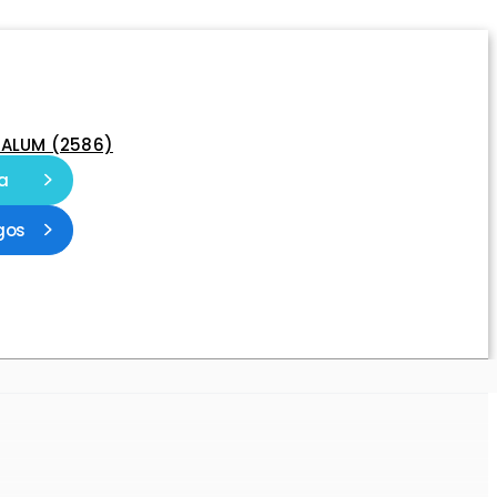
-ALUM (2586)
a
gos