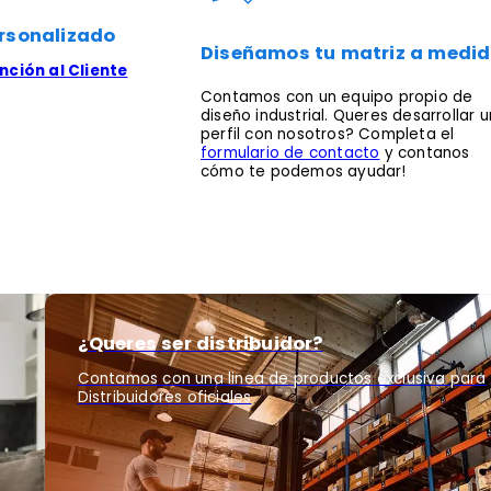
rsonalizado
Diseñamos tu matriz a medi
ción al Cliente
Contamos con un equipo propio de
diseño industrial. Queres desarrollar u
perfil con nosotros? Completa el
formulario de contacto
y contanos
cómo te podemos ayudar!
¿Queres ser distribuidor?
Contamos con una linea de productos exclusiva para
Distribuidores oficiales