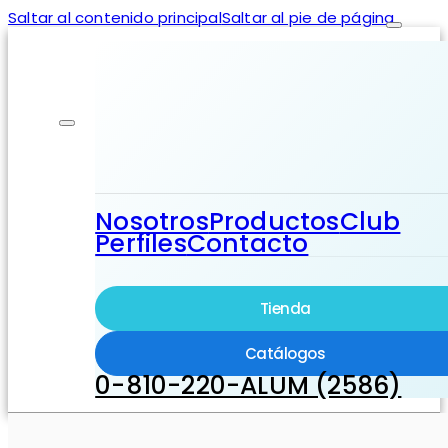
Saltar al contenido principal
Saltar al pie de página
Nosotros
Productos
Club
Perfiles
Contacto
Tienda
Catálogos
0-810-220-ALUM (2586)