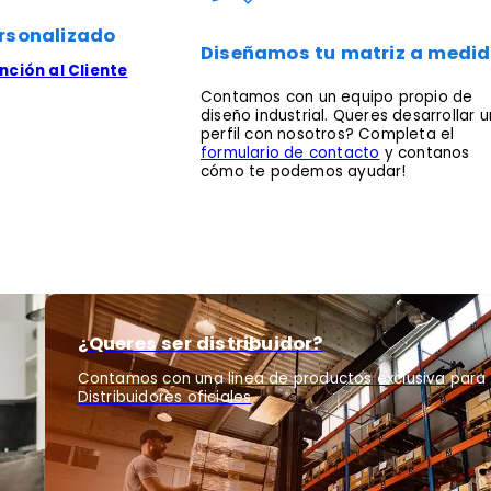
rsonalizado
Diseñamos tu matriz a medi
ción al Cliente
Contamos con un equipo propio de
diseño industrial. Queres desarrollar u
perfil con nosotros? Completa el
formulario de contacto
y contanos
cómo te podemos ayudar!
¿Queres ser distribuidor?
Contamos con una linea de productos exclusiva para
Distribuidores oficiales