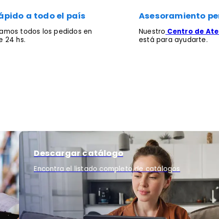
ápido a todo el país
Asesoramiento pe
mos todos los pedidos en
Nuestro
Centro de Aten
 24 hs.
está para ayudarte.
Descargar catálogo
Encontra el listado completo de catálogos