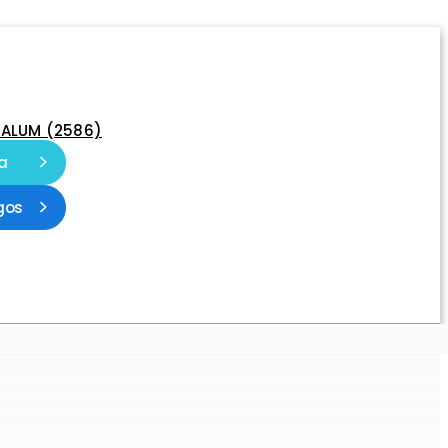
-ALUM (2586)
a
gos