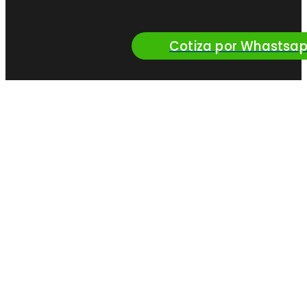
Cotiza por Whastsa
¿Queres vender
nuestros productos?
Convertite en
Distribuidor Oficial
de Perfil