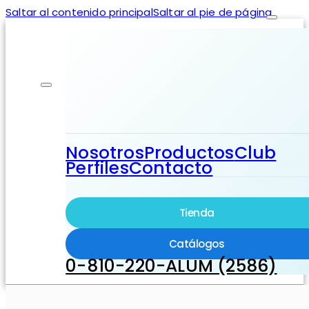
Saltar al contenido principal
Saltar al pie de página
Nosotros
Productos
Club
Perfiles
Contacto
Tienda
Catálogos
0-810-220-ALUM (2586)