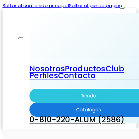
Saltar al contenido principal
Saltar al pie de página
Nosotros
Productos
Club
Perfiles
Contacto
Tienda
Catálogos
0-810-220-ALUM (2586)