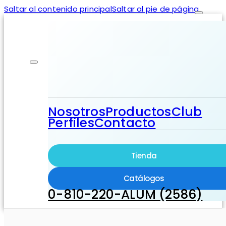
Saltar al contenido principal
Saltar al pie de página
Nosotros
Productos
Club
Perfiles
Contacto
Tienda
Catálogos
0-810-220-ALUM (2586)