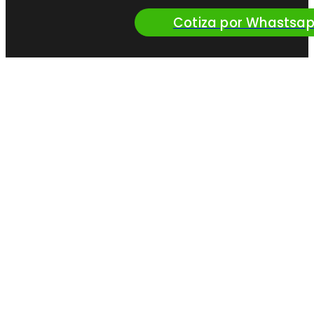
Cotiza por Whastsa
¿Queres vender
nuestros productos?
Convertite en
Distribuidor Oficial
de Perfil
Solicitar más info