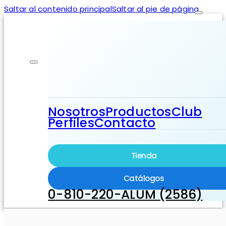
Saltar al contenido principal
Saltar al pie de página
Nosotros
Productos
Club
Perfiles
Contacto
Tienda
Catálogos
0-810-220-ALUM (2586)