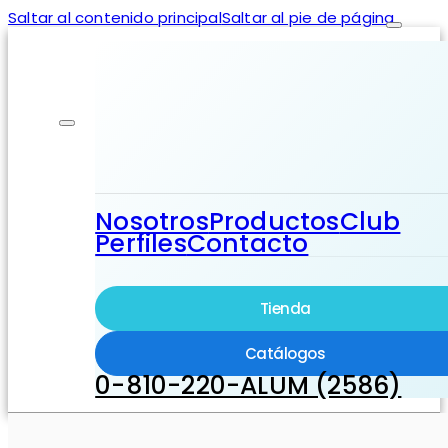
Saltar al contenido principal
Saltar al pie de página
Nosotros
Productos
Club
Perfiles
Contacto
Tienda
Catálogos
0-810-220-ALUM (2586)