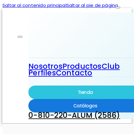
Saltar al contenido principal
Saltar al pie de página
Nosotros
Productos
Club
Perfiles
Contacto
Tienda
Catálogos
0-810-220-ALUM (2586)