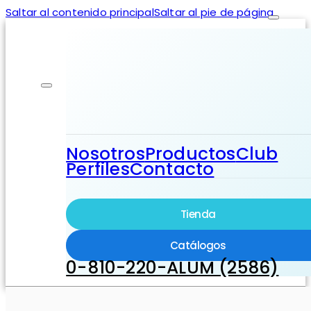
Saltar al contenido principal
Saltar al pie de página
Nosotros
Productos
Club
Perfiles
Contacto
Tienda
Catálogos
0-810-220-ALUM (2586)