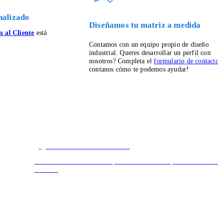
nalizado
Diseñamos tu matriz a medida
 al Cliente
está
Contamos con un equipo propio de diseño
industrial. Queres desarrollar un perfil con
nosotros? Completa el
formulario de contact
contanos cómo te podemos ayudar!
¿Queres ser distribuidor?
Contamos con una linea de productos exclusiva para Distribuido
oficiales