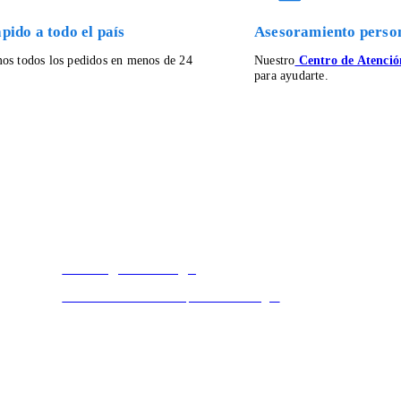
pido a todo el país
Asesoramiento perso
os todos los pedidos en menos de 24
Nuestro
Centro de Atención
para ayudarte.
Descargar catálogo
Encontra el listado completo de catálogos