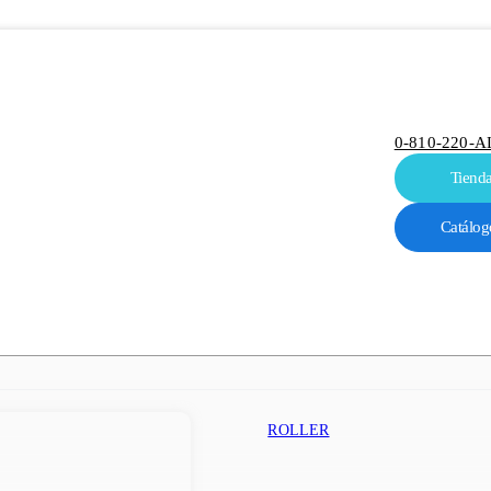
0-810-220-A
Tiend
Catálog
ROLLER