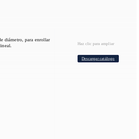
 diámetro, para enrollar
Haz clic para ampliar
lineal.
Descargar catálogo