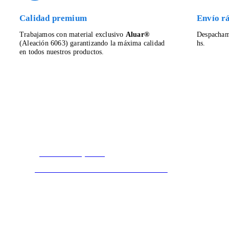
Calidad premium
Envío rá
Trabajamos con material exclusivo
Aluar®
Despacham
(Aleación 6063) garantizando la máxima calidad
hs.
en todos nuestros productos.
¿Dónde comprar?
Encontrá al Distribuidor oficial más cercano