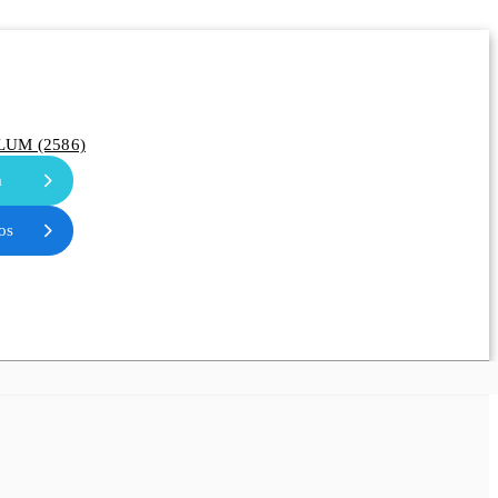
LUM (2586)
a
os