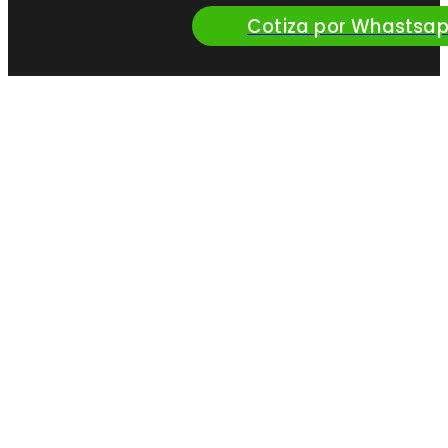
Cotiza por Whastsa
¿Queres vender
nuestros productos?
Convertite en
Distribuidor Oficial
de Perfil
Solicitar más info