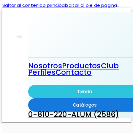
Saltar al contenido principal
Saltar al pie de página
Nosotros
Productos
Club
Perfiles
Contacto
Tienda
Catálogos
0-810-220-ALUM (2586)