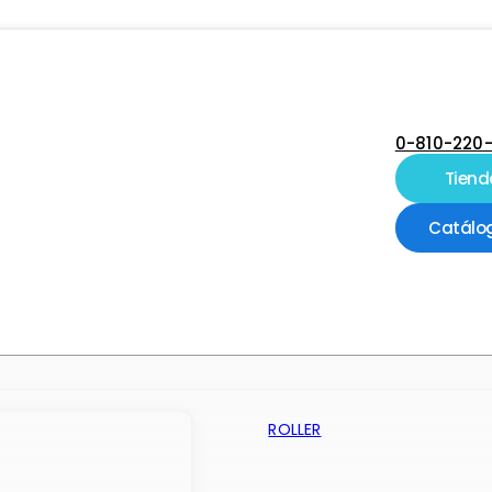
0-810-220
Tiend
Catálo
ROLLER