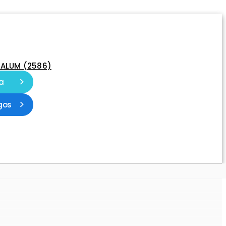
-ALUM (2586)
a
gos