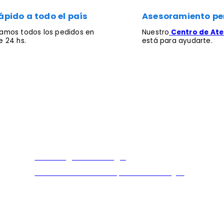
ápido a todo el país
Asesoramiento pe
mos todos los pedidos en
Nuestro
Centro de Aten
 24 hs.
está para ayudarte.
Descargar catálogo
Encontra el listado completo de catálogos