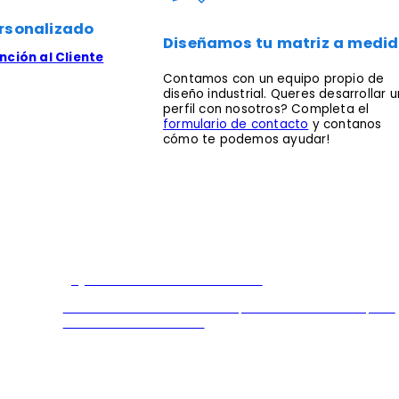
rsonalizado
Diseñamos tu matriz a medi
ción al Cliente
Contamos con un equipo propio de
diseño industrial. Queres desarrollar u
perfil con nosotros? Completa el
formulario de contacto
y contanos
cómo te podemos ayudar!
¿Queres ser distribuidor?
Contamos con una linea de productos exclusiva para
Distribuidores oficiales