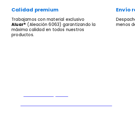
Calidad premium
Envío r
Trabajamos con material exclusivo
Despacha
Aluar®
(Aleación 6063) garantizando la
menos de
máxima calidad en todos nuestros
productos.
¿Dónde comprar?
Encontrá al Distribuidor oficial más cercano