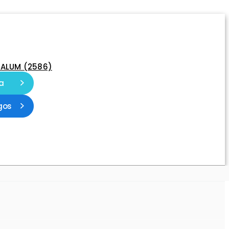
-ALUM (2586)
a
gos