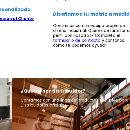
rsonalizado
Diseñamos tu matriz a medi
ción al Cliente
Contamos con un equipo propio de
diseño industrial. Queres desarrollar u
perfil con nosotros? Completa el
formulario de contacto
y contanos
cómo te podemos ayudar!
¿Queres ser distribuidor?
Contamos con una linea de productos exclusiva para
Distribuidores oficiales