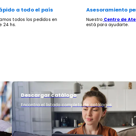
ápido a todo el país
Asesoramiento pe
mos todos los pedidos en
Nuestro
Centro de Aten
 24 hs.
está para ayudarte.
Descargar catálogo
Encontra el listado completo de catálogos