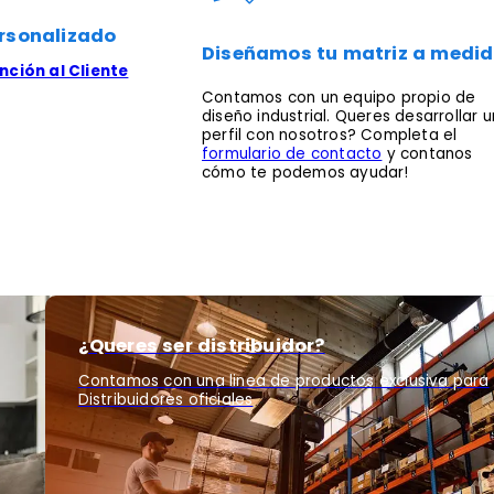
rsonalizado
Diseñamos tu matriz a medi
ción al Cliente
Contamos con un equipo propio de
diseño industrial. Queres desarrollar u
perfil con nosotros? Completa el
formulario de contacto
y contanos
cómo te podemos ayudar!
¿Queres ser distribuidor?
Contamos con una linea de productos exclusiva para
Distribuidores oficiales