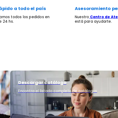
ápido a todo el país
Asesoramiento pe
mos todos los pedidos en
Nuestro
Centro de Aten
 24 hs.
está para ayudarte.
Descargar catálogo
Encontra el listado completo de catálogos