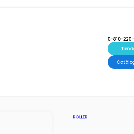
0-810-220
Tiend
Catálo
ROLLER