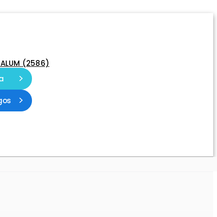
-ALUM (2586)
a
gos