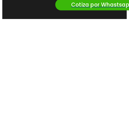
Cotiza por Whastsa
¿Queres vender
nuestros productos?
Convertite en
Distribuidor Oficial
de Perfil
Solicitar más info