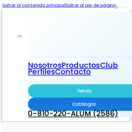
Saltar al contenido principal
Saltar al pie de página
Nosotros
Productos
Club
Perfiles
Contacto
Tienda
Catálogos
0-810-220-ALUM (2586)