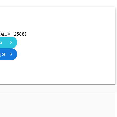
-ALUM (2586)
a
gos