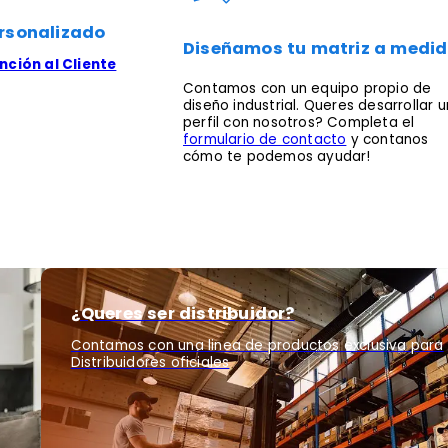
rsonalizado
Diseñamos tu matriz a medi
ción al Cliente
Contamos con un equipo propio de
diseño industrial. Queres desarrollar u
perfil con nosotros? Completa el
formulario de contacto
y contanos
cómo te podemos ayudar!
¿Queres ser distribuidor?
Contamos con una linea de productos exclusiva para
Distribuidores oficiales