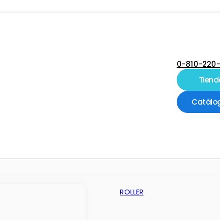
0-810-220
Tiend
Catálo
ROLLER