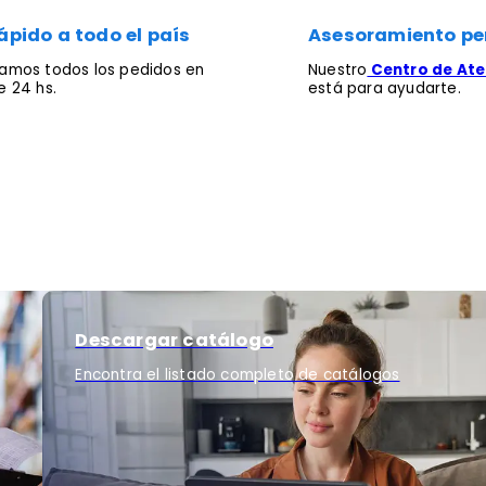
ápido a todo el país
Asesoramiento pe
mos todos los pedidos en
Nuestro
Centro de Aten
 24 hs.
está para ayudarte.
Descargar catálogo
Encontra el listado completo de catálogos