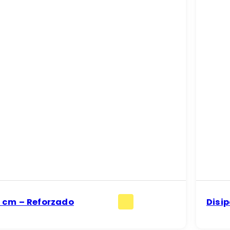
0 cm – Reforzado
Disip