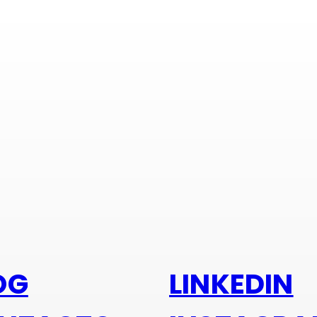
s alu
OG
LINKEDIN