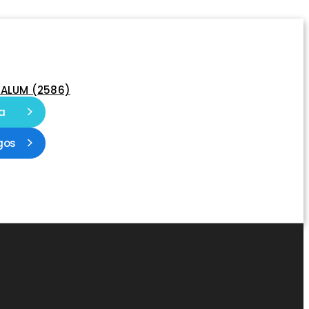
-ALUM (2586)
a
gos