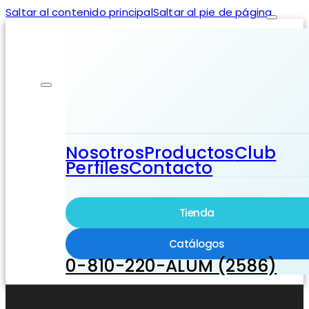
Saltar al contenido principal
Saltar al pie de página
Nosotros
Productos
Club
Perfiles
Contacto
Tienda
Catálogos
0-810-220-ALUM (2586)